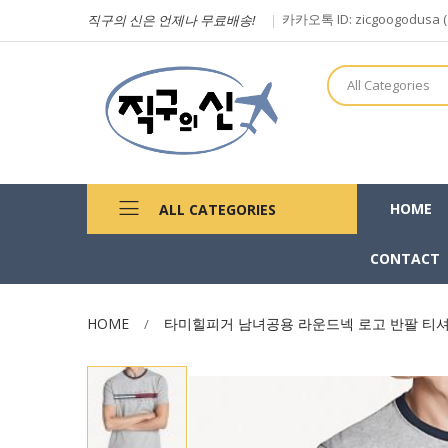
카카오톡 ID: zicgoogodu
직구의 신은 언제나 무료배송!
All Categories
HOME
ALL CATEGORIES
CONTACT
HOME
타미힐피거 남녀공용 라운드넥 로고 반팔 티셔츠 그레이
Skip
to
the
end