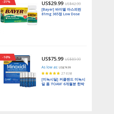
-31%
US$29.99
US$42.99
[Bayer] 바이엘 아스피린
81mg 365정 Low Dose
Aspirin Regimen 365
Enteric Coated Tablets
-16%
US$75.99
US$89.99
As low as
US$74.99
Rating:
27
리뷰
100%
[미녹시딜] 커클랜드 미녹시
딜 폼 'FOAM' 6개월분 한박
스 Topical Aerosol 5%
Foam