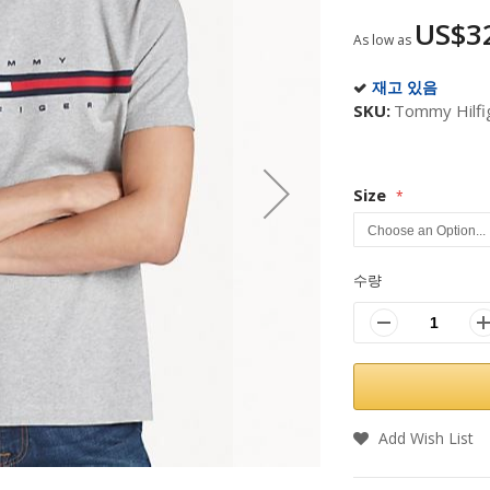
US$3
As low as
재고 있음
SKU
Tommy Hilfi
Size
수량
Add Wish List