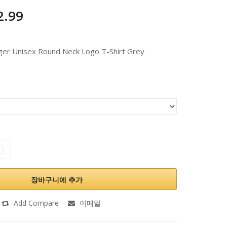
2.99
ger Unisex Round Neck Logo T-Shirt Grey
장바구니에 추가
Add Compare
이메일