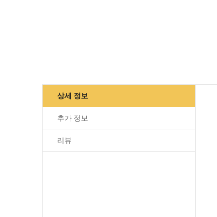
Skip
to
the
beginning
of
the
images
gallery
상세 정보
추가 정보
리뷰