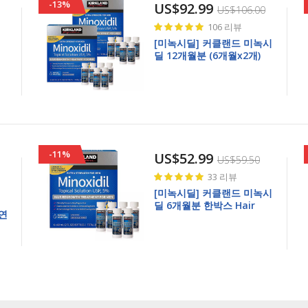
-13%
US$92.99
US$106.00
Rating:
106
리뷰
99%
0
[미녹시딜] 커클랜드 미녹시
딜 12개월분 (6개월x2개)
5% extra Strength
Minoxidil for men
6months 2box
-11%
US$52.99
US$59.50
Rating:
33
리뷰
100%
[미녹시딜] 커클랜드 미녹시
딜 6개월분 한박스 Hair
천연
Regrowth treatment 5%
extra Strength Minoxidil
t
for men 6months