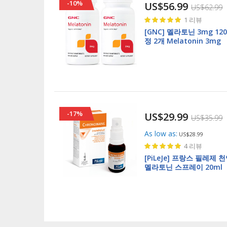
-10%
US$56.99
US$62.99
Rating:
1
리뷰
100%
[GNC] 멜라토닌 3mg 12
정 2개 Melatonin 3mg
120tablets 2ea
-17%
US$29.99
US$35.99
As low as
US$28.99
Rating:
4
리뷰
97%
[PiLeJe] 프랑스 필레제 
멜라토닌 스프레이 20ml
Chronobiane Immedia