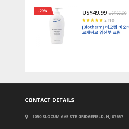
-29%
US$49.99
US$69.99
Rating:
2
리뷰
100%
[Biotherm] 비오템 비오
르제뛰르 임산부 크림
400ml Stretchmark
Prevention and
Reduction Cream Gel
CONTACT DETAILS
1050 SLOCUM AVE STE GRIDGEFIELD, NJ 07657