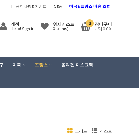
공지사항&이벤트
Q&A
미국&프랑스 배송 조회
0
계정
위시리스트
장바구니
Hello! Sign in
0
item(s)
US$0.00
구
미국
프랑스
콜라겐 마스크팩
그리드
리스트