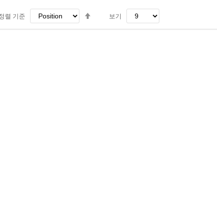
내
정렬 기준
보기
림
차
순