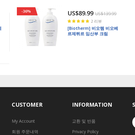
-36%
US$89.99
US$139.99
Rating:
2
리뷰
100%
베
[Biotherm] 비오템 비오베
르제뛰르 임산부 크림
400ml 2개 Stretchmark
Prevention and
Reduction Cream Gel 2ea
CUSTOMER
INFORMATION
My Account
교환 및 반품
회원 주문내역
Privacy Policy