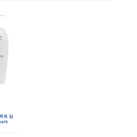
제뛰르 임
mark
Cream