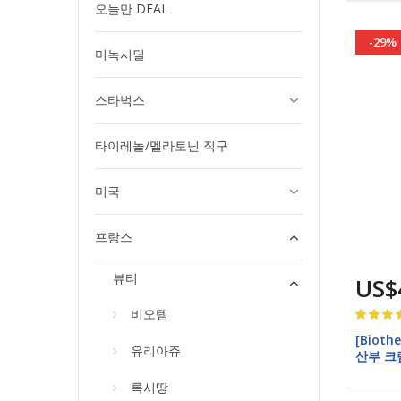
오늘만 DEAL
-29%
미녹시딜
스타벅스
타이레놀/멜라토닌 직구
미국
프랑스
뷰티
US$
Rating:
비오템
100%
[Biot
유리아쥬
산부 크림
Preven
록시땅
Gel