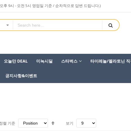
sa (오후 9시 - 오전 5시 영업일 기준 / 순차적으로 답변 드립니다.)
오늘만 DEAL
미녹시딜
스타벅스
타이레놀/멜라토닌 직
공지사항&이벤트
내
정렬 기준
보기
림