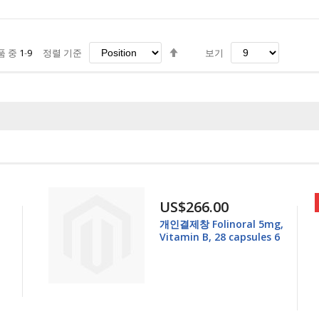
내
품 중
1
-
9
정렬 기준
보기
림
차
순
US$266.00
개인결제창 Folinoral 5mg,
Vitamin B, 28 capsules 6
개 - Folinoral 25mg,
Vitamin B, 14 capsules 6
개 총12개