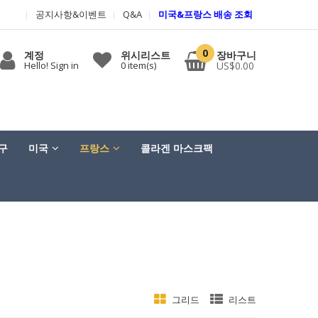
공지사항&이벤트
Q&A
미국&프랑스 배송 조회
0
계정
위시리스트
장바구니
Hello! Sign in
0
item(s)
US$0.00
구
미국
프랑스
콜라겐 마스크팩
그리드
리스트