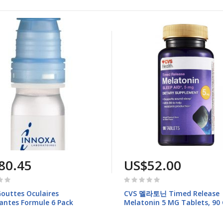
80.45
US$52.00
Rating:
0%
Gouttes Oculaires
CVS 멜라토닌 Timed Release
antes Formule 6 Pack
Melatonin 5 MG Tablets, 90 
개