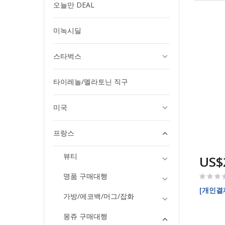
오늘만 DEAL
미녹시딜
스타벅스
타이레놀/멜라토닌 직구
미국
프랑스
뷰티
US$
Rating:
명품 구매대행
0%
[개인결제창
가방/에코백/머그/잡화
몽쥬 구매대행