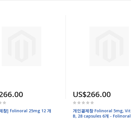
차
순
266.00
US$266.00
Rating:
0%
] folinoral 25mg 12 개
개인결제창 Folinoral 5mg, Vi
B, 28 capsules 6개 - Folinora
Vitamin B, 14 capsules 6개