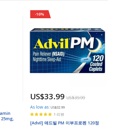
-16%
US$33.99
US$39.99
As low as
US$32.99
Rating:
tamin
1
리뷰
l 25mg,
100%
[Advil] 애드빌 PM 이부프로펜 120정
 총12개