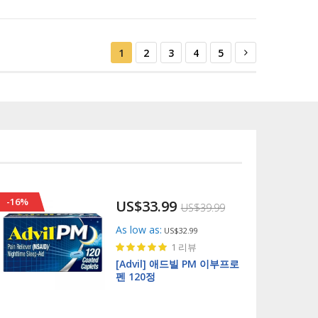
페이지
You're currently reading page
페이지
페이지
페이지
페이지
페이지
Next
1
2
3
4
5
-16%
US$33.99
US$39.99
As low as
US$32.99
Rating:
1
리뷰
100%
[Advil] 애드빌 PM 이부프로
펜 120정