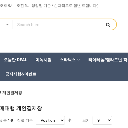
sa (오후 9시 - 오전 5시 영업일 기준 / 순차적으로 답변 드립니다.)
오늘만 DEAL
미녹시딜
스타벅스
타이레놀/멜라토닌 직
공지사항&이벤트
행 개인결제창
구매대행 개인결제창
내
품 중
1
-
9
정렬 기준
보기
림