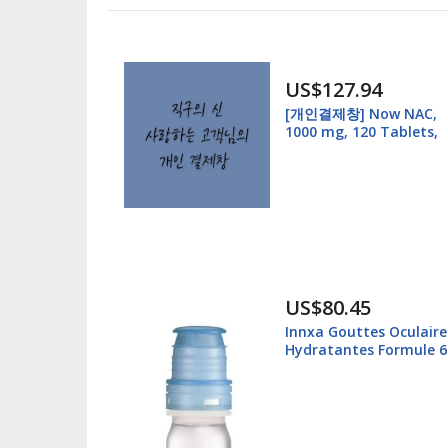
US$127.94
[개인결제창] Now NAC,
1000 mg, 120 Tablets,
Vegetarian and Vegan,
Non-GMO 6통
US$80.45
Innxa Gouttes Oculaire
Hydratantes Formule 6
Pack