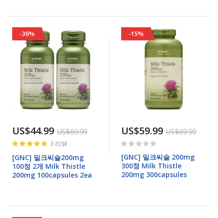
-36%
-15%
US$44.99
US$59.99
US$69.99
US$69.99
Rating:
Rating:
3
리뷰
100%
0%
[GNC] 밀크씨슬 200mg
[GNC] 밀크씨슬200mg
300정 Milk Thistle
100정 2개 Milk Thistle
200mg 300capsules
200mg 100capsules 2ea