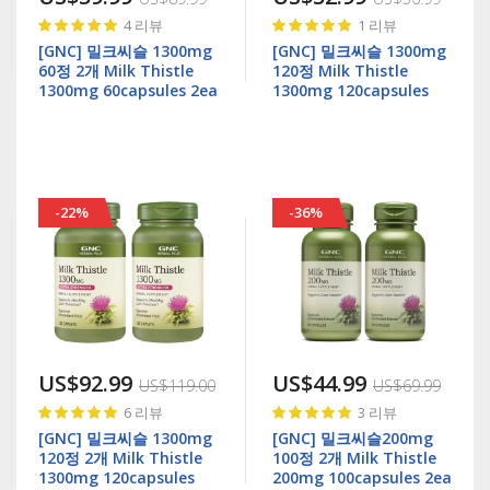
Rating:
Rating:
4
리뷰
1
리뷰
98%
100%
[GNC] 밀크씨슬 1300mg
[GNC] 밀크씨슬 1300mg
60정 2개 Milk Thistle
120정 Milk Thistle
1300mg 60capsules 2ea
1300mg 120capsules
-22%
-36%
US$92.99
US$44.99
US$119.00
US$69.99
Rating:
Rating:
6
리뷰
3
리뷰
100%
100%
[GNC] 밀크씨슬 1300mg
[GNC] 밀크씨슬200mg
120정 2개 Milk Thistle
100정 2개 Milk Thistle
1300mg 120capsules
200mg 100capsules 2ea