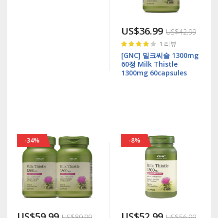
US$36.99
US$42.99
Rating:
1
리뷰
80%
[GNC] 밀크씨슬 1300mg
60정 Milk Thistle
1300mg 60capsules
-34%
-8%
US$59.99
US$52.99
US$89.99
US$56.99