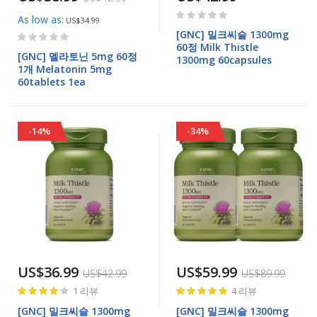
Rating:
As low as
US$34.99
0%
Rating:
[GNC] 밀크씨슬 1300mg
60정 Milk Thistle
0%
[GNC] 멜라토닌 5mg 60정
1300mg 60capsules
1개 Melatonin 5mg
60tablets 1ea
-14%
-34%
US$36.99
US$59.99
US$42.99
US$89.99
Rating:
Rating:
1
리뷰
4
리뷰
80%
98%
[GNC] 밀크씨슬 1300mg
[GNC] 밀크씨슬 1300mg