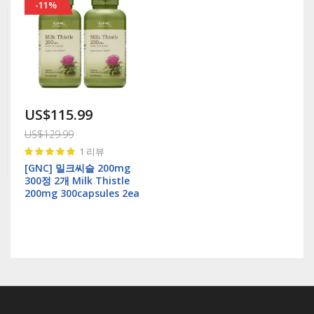
-11%
US$115.99
US$129.99
Rating:
1
리뷰
100%
[GNC] 밀크씨슬 200mg
300정 2개 Milk Thistle
200mg 300capsules 2ea