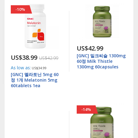
-10%
US$42.99
[GNC] 밀크씨슬 1300mg
US$38.99
US$42.99
60정 Milk Thistle
1300mg 60capsules
As low as
US$34.99
[GNC] 멜라토닌 5mg 60
정 1개 Melatonin 5mg
60tablets 1ea
-14%