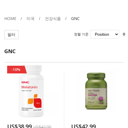
HOME
미국
건강식품
GNC
필터
정렬 기준
정렬 기준
GNC
-10%
US$38.99
US$42.99
US$42.99