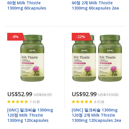
60정 Milk Thistle
60정 2개 Milk Thistle
1300mg 60capsules
1300mg 60capsules 2ea
-8%
-22%
US$52.99
US$92.99
US$56.99
US$119.00
Rating:
Rating:
1
리뷰
6
리뷰
100%
100%
[GNC] 밀크씨슬 1300mg
[GNC] 밀크씨슬 1300mg
120정 Milk Thistle
120정 2개 Milk Thistle
1300mg 120capsules
1300mg 120capsules 2ea