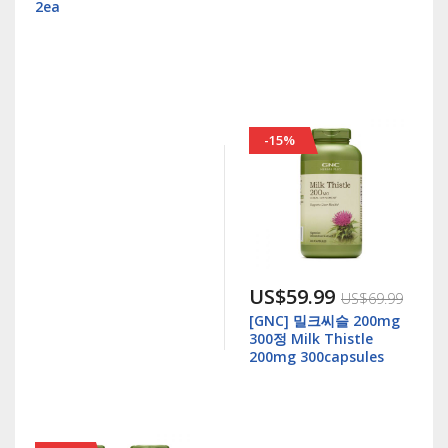
2ea
-15%
US$59.99
US$69.99
[GNC] 밀크씨슬 200mg
300정 Milk Thistle
200mg 300capsules