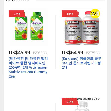
-27%
-15%
US$45.99
US$64.99
US$62.99
US$75.99
[비타퓨전 ]비타퓨전 멀티
[Kirkland] 커클랜드 글루
바이트 종합 멀티비타민
코사민 콘드로이틴 280정
260구미 2개 Vitafusion
2개
Multivites 260 Gummy
2ea
-24%