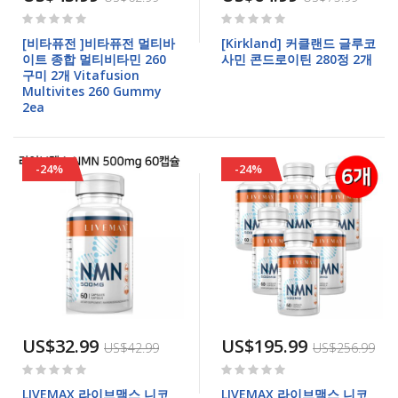
Rating:
Rating:
0%
0%
[비타퓨전 ]비타퓨전 멀티바
[Kirkland] 커클랜드 글루코
이트 종합 멀티비타민 260
사민 콘드로이틴 280정 2개
구미 2개 Vitafusion
Multivites 260 Gummy
2ea
-24%
-24%
US$32.99
US$195.99
US$42.99
US$256.99
Rating:
Rating:
0%
0%
LIVEMAX 라이브맥스 니코
LIVEMAX 라이브맥스 니코