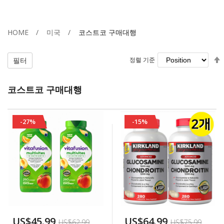
HOME
미국
코스트코 구매대행
필터
정렬 기준
정렬 기준
코스트코 구매대행
-27%
-15%
US$45.99
US$64.99
US$62.99
US$75.99