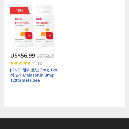
-10%
US$56.99
US$62.99
Rating:
1
리뷰
100%
[GNC] 멜라토닌 3mg 120
정 2개 Melatonin 3mg
120tablets 2ea