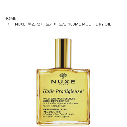
HOME
[NUXE] 눅스 멀티 드라이 오일 100ML MULTI DRY OIL
Skip
to
the
end
of
the
images
gallery