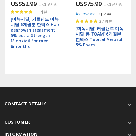
US$52.99
US$75.99
US$59.50
US$89.99
Rating:
33
리뷰
As low as
US$74.99
100%
[미녹시딜] 커클랜드 미녹
Rating:
27
리뷰
시딜 6개월분 한박스 Hair
100%
[미녹시딜] 커클랜드 미녹
Regrowth treatment
시딜 폼 'FOAM' 6개월분
5% extra Strength
한박스 Topical Aerosol
Minoxidil for men
5% Foam
6months
CONTACT DETAILS
CUSTOMER
INFORMATION