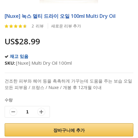
Skip
to
[Nuxe] 눅스 멀티 드라이 오일 100ml Multi Dry Oil
the
Rating:
2
리뷰
새로운 리뷰 추가
beginning
90
%
of
of
US$28.99
the
100
images
gallery
재고 있음
SKU
[Nuxe] Multi Dry Oil 100ml
건조한 피부와 헤어 등을 촉촉하게 가꾸는데 도움을 주는 보습 오일
모든 피부용 / 프랑스 / Nuxe / 개봉 후 12개월 이내
수량
장바구니에 추가