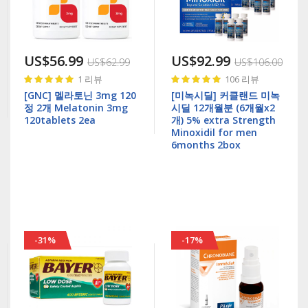
US$56.99
US$92.99
US$62.99
US$106.00
Rating:
Rating:
1
리뷰
106
리뷰
100%
99%
[GNC] 멜라토닌 3mg 120
[미녹시딜] 커클랜드 미녹
정 2개 Melatonin 3mg
시딜 12개월분 (6개월x2
120tablets 2ea
개) 5% extra Strength
Minoxidil for men
6months 2box
-31%
-17%