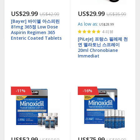
US$29.99
US$29.99
US$42.99
US$35.99
[Bayer] 바이엘 아스피린
As low as
US$28.99
81mg 365정 Low Dose
Rating:
4
리뷰
Aspirin Regimen 365
97%
Enteric Coated Tablets
[PiLeJe] 프랑스 필레제 천
연 멜라토닌 스프레이
20ml Chronobiane
Immediat
-11%
-16%
US$52.99
US$75.99