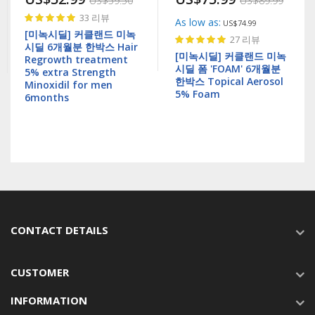
US$59.50
US$89.99
Rating:
33
리뷰
As low as
US$74.99
100%
[미녹시딜] 커클랜드 미녹
Rating:
27
리뷰
시딜 6개월분 한박스 Hair
100%
[미녹시딜] 커클랜드 미녹
Regrowth treatment
시딜 폼 'FOAM' 6개월분
5% extra Strength
한박스 Topical Aerosol
Minoxidil for men
5% Foam
6months
CONTACT DETAILS
CUSTOMER
INFORMATION