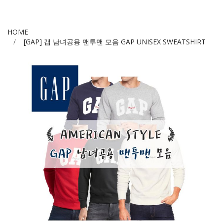
HOME
[GAP] 갭 남녀공용 맨투맨 모음 GAP UNISEX SWEATSHIRT
Skip
to
the
end
of
the
images
gallery