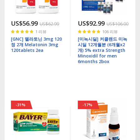
US$56.99
US$92.99
US$62.99
US$106.00
Rating:
Rating:
1
리뷰
106
리뷰
100%
99%
[GNC] 멜라토닌 3mg 120
[미녹시딜] 커클랜드 미녹
정 2개 Melatonin 3mg
시딜 12개월분 (6개월x2
120tablets 2ea
개) 5% extra Strength
Minoxidil for men
6months 2box
-31%
-17%