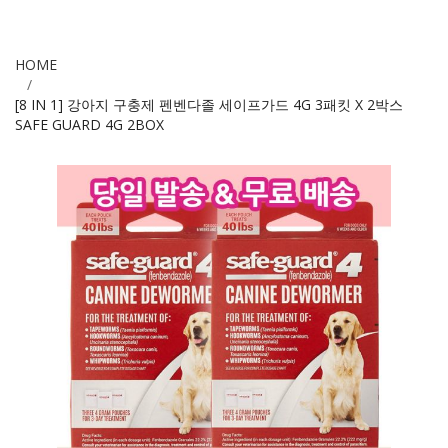
HOME
[8 IN 1] 강아지 구충제 펜벤다졸 세이프가드 4G 3패킷 X 2박스
SAFE GUARD 4G 2BOX
Skip
to
the
end
of
the
images
gallery