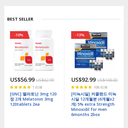
BEST SELLER
-10%
-13%
US$56.99
US$92.99
US$62.99
US$106.00
Rating:
Rating:
1
리뷰
106
리뷰
100%
99%
[GNC] 멜라토닌 3mg 120
[미녹시딜] 커클랜드 미녹
정 2개 Melatonin 3mg
시딜 12개월분 (6개월x2
120tablets 2ea
개) 5% extra Strength
Minoxidil for men
6months 2box