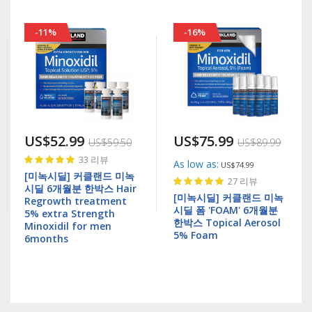
-11%
-16%
US$52.99
US$75.99
US$59.50
US$89.99
Rating:
33
리뷰
As low as
US$74.99
100%
[미녹시딜] 커클랜드 미녹
Rating:
27
리뷰
시딜 6개월분 한박스 Hair
100%
[미녹시딜] 커클랜드 미녹
Regrowth treatment
시딜 폼 'FOAM' 6개월분
5% extra Strength
한박스 Topical Aerosol
Minoxidil for men
5% Foam
6months