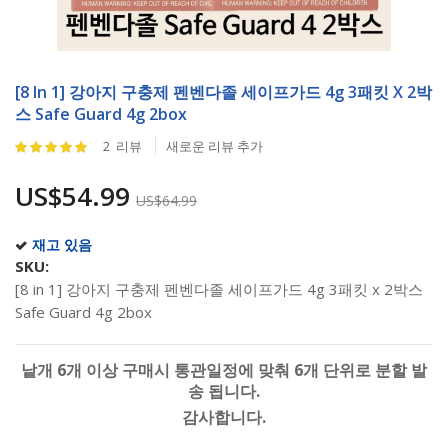
Skip
to
[8 In 1] 강아지 구충제 펜벤다졸 세이프가드 4g 3패킷 X 2박
the
스 Safe Guard 4g 2box
beginning
Rating:
2
리뷰
새로운 리뷰 추가
of
100
%
the
of
US$54.99
images
US$64.99
100
gallery
재고 있음
SKU
[8 in 1] 강아지 구충제 펜벤다졸 세이프가드 4g 3패킷 x 2박스
Safe Guard 4g 2box
낱개 6개 이상 구매시 통관일정에 맞춰 6개 단위로 분할 발
송 됩니다.
감사합니다.