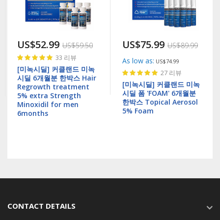
US$52.99
US$75.99
US$59.50
US$89.99
Rating:
33
리뷰
As low as
US$74.99
100%
[미녹시딜] 커클랜드 미녹
Rating:
27
리뷰
시딜 6개월분 한박스 Hair
100%
[미녹시딜] 커클랜드 미녹
Regrowth treatment
시딜 폼 'FOAM' 6개월분
5% extra Strength
한박스 Topical Aerosol
Minoxidil for men
5% Foam
6months
CONTACT DETAILS