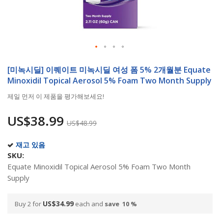
Skip
to
[미녹시딜] 이퀘이트 미녹시딜 여성 폼 5% 2개월분 Equate
the
Minoxidil Topical Aerosol 5% Foam Two Month Supply
beginning
제일 먼저 이 제품을 평가해보세요!
of
the
US$38.99
images
US$48.99
gallery
재고 있음
SKU
Equate Minoxidil Topical Aerosol 5% Foam Two Month
Supply
US$34.99
Buy 2 for
each and
save
10
%