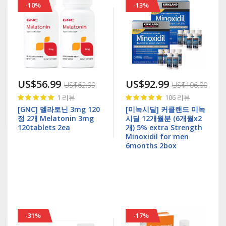
-10%
-13%
US$56.99
US$92.99
US$62.99
US$106.00
Rating:
Rating:
1
리뷰
106
리뷰
100%
99%
[GNC] 멜라토닌 3mg 120
[미녹시딜] 커클랜드 미녹
정 2개 Melatonin 3mg
시딜 12개월분 (6개월x2
120tablets 2ea
개) 5% extra Strength
Minoxidil for men
6months 2box
-31%
-17%