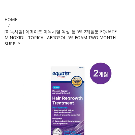
HOME
[미녹시딜] 이퀘이트 미녹시딜 여성 폼 5% 2개월분 EQUATE
MINOXIDIL TOPICAL AEROSOL 5% FOAM TWO MONTH
SUPPLY
Skip
to
the
end
of
the
images
gallery