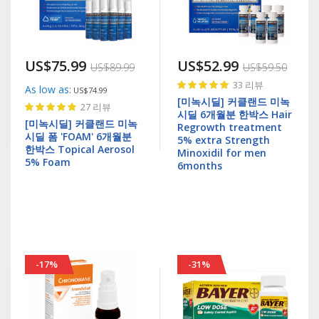
US$75.99
US$52.99
US$89.99
US$59.50
Rating:
33
리뷰
As low as
US$74.99
100%
[미녹시딜] 커클랜드 미녹
Rating:
27
리뷰
시딜 6개월분 한박스 Hair
100%
[미녹시딜] 커클랜드 미녹
Regrowth treatment
시딜 폼 'FOAM' 6개월분
5% extra Strength
한박스 Topical Aerosol
Minoxidil for men
5% Foam
6months
-17%
-31%