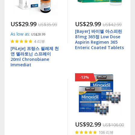
US$29.99
US$29.99
US$35.99
US$42.99
[Bayer] 바이엘 아스피린
As low as
US$28.99
81mg 365정 Low Dose
Rating:
4
리뷰
Aspirin Regimen 365
97%
Enteric Coated Tablets
[PiLeJe] 프랑스 필레제 천
연 멜라토닌 스프레이
20ml Chronobiane
Immediat
-13%
US$92.99
US$106.00
Rating:
106
리뷰